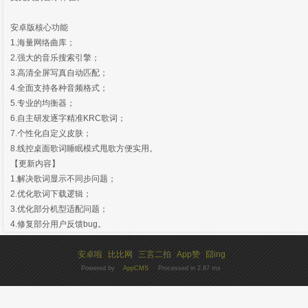
安卓版核心功能
1.海量网络曲库；
2.强大的音乐搜索引擎；
3.高清全屏写真自动匹配；
4.全面支持各种音频格式；
5.专业的均衡器；
6.自主研发逐字精准KRC歌词；
7.个性化自定义皮肤；
8.线控桌面歌词睡眠模式甩歌方便实用。
【更新内容】
1.解决歌词显示不同步问题；
2.优化歌词下载逻辑；
3.优化部分机型适配问题；
4.修复部分用户反馈bug。
安卓啦
比比网
三言二拍
App赞
囧ing
Powered by
AppCMS
Processed in 2.87 ms