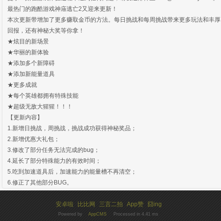
最热门的跑酷游戏神庙逃亡2又迎来更新！
本次更新带增加了更多赚取金币的方法。每日挑战和每周挑战带来更多玩法和丰厚
回报，还有神秘大奖等你拿！
★炫目的新场景
★华丽的新体验
★添加多个新障碍
★添加新能量道具
★更多成就
★每个英雄都拥有特殊技能
★超级无敌大猩猩！！！
【更新内容】
1.新增日挑战，周挑战，挑战成功获得神秘奖品；
2.新增优惠大礼包；
3.修改了部分任务无法完成的bug；
4.延长了部分特殊能力的有效时间；
5.吃到加速道具后，加速能力的能量槽不再清空；
6.修正了其他部分BUG。
安卓啦
比比网
三言二拍
App赞
囧ing
Powered by
AppCMS
Processed in 4.41 ms