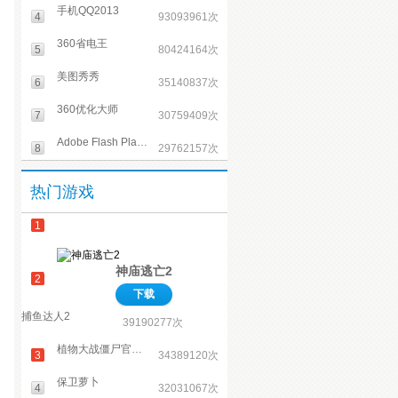
手机QQ2013
4
93093961次
360省电王
5
80424164次
美图秀秀
6
35140837次
360优化大师
7
30759409次
Adobe Flash Player
8
29762157次
爱奇艺视频
9
25727802次
热门游戏
有道词典
10
23752052次
1
神庙逃亡2
2
下载
捕鱼达人2
39190277次
植物大战僵尸官方正式版
3
34389120次
保卫萝卜
4
32031067次