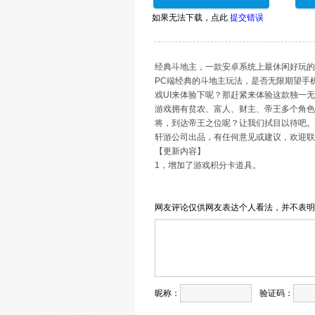
如果无法下载，
点此
提交错误
经典斗地主，一款安卓系统上最休闲好玩的
PC端经典的斗地主玩法，是否无限期望手
戏UI来体验下呢？那赶紧来体验这款独一
游戏拥有贫农、富人、财主、帝王多个角色
将，到达帝王之位呢？让我们拭目以待吧。
轩游公司出品，有任何意见或建议，欢迎联系客
【更新内容】
1，增加了游戏积分卡道具。
网友评论仅供网友表达个人看法，并不表
昵称：
验证码：