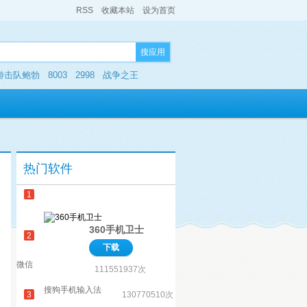
RSS
收藏本站
设为首页
搜应用
游击队鲍勃
8003
2998
战争之王
热门软件
1
360手机卫士
2
下载
微信
111551937次
搜狗手机输入法
3
130770510次