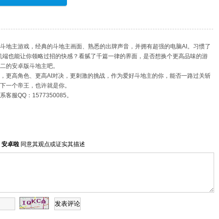
斗地主游戏，经典的斗地主画面、熟悉的出牌声音，并拥有超强的电脑AI。习惯了
机端也能让你领略过招的快感？看腻了千篇一律的界面，是否想换个更高品味的游
无二的安卓版斗地主吧。
，更高角色、更高AI对决，更刺激的挑战，作为爱好斗地主的你，能否一路过关斩
下一个帝王，也许就是你。
服QQ：1577350085。
明
安卓啦
同意其观点或证实其描述